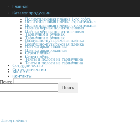
Главная
Главная
Каталог продукции
Каталог продукции
Полиэтиленовая плёнка 1-го сорта
Полиэтиленовая плёнка 1-го сорта
Полиэтиленовая плёнка строительная
Полиэтиленовая плёнка строительная
Плёнка чёрная полиэтиленовая
Плёнка чёрная полиэтиленовая
Тарпаулин в рулонах
Тарпаулин в рулонах
Воздушно-пузырьковая плёнка
Воздушно-пузырьковая плёнка
Плёнка армированная
Плёнка армированная
Стреч плёнка
Стреч плёнка
Тенты и пологи из тарпаулина
Тенты и пологи из тарпаулина
Сотрудничество
Сотрудничество
Контакты
Контакты
Поиск
Завод плёнки